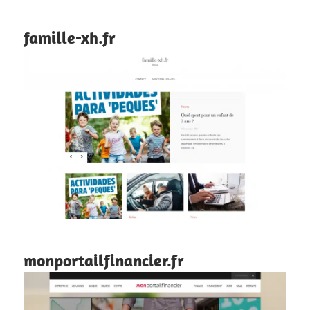
famille-xh.fr
monportailfinancier.fr