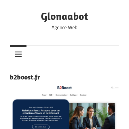
Skip
to
Glonaabot
content
Agence Web
b2boost.fr