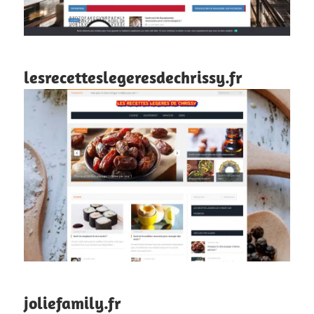
lesrecetteslegeresdechrissy.fr
joliefamily.fr